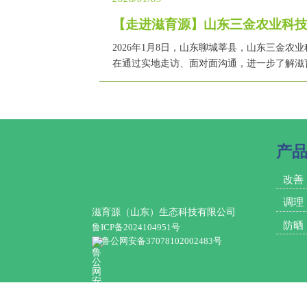
【走进滋育源】山东三金农业科
2026年1月8日，山东聊城莘县，山东三金
在通过实地走访、面对面沟通，进一步了解滋
产
改善
调理
滋育源（山东）生态科技有限公司
防晒
鲁ICP备2024104951号
鲁公网安备37078102002483号