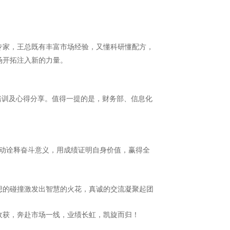
专家，王总既有丰富市场经验，又懂科研懂配方，
场开拓注入新的力量。
培训及心得分享。值得一提的是，财务部、信息化
动诠释奋斗意义，用成绩证明自身价值，赢得全
想的碰撞激发出智慧的火花，真诚的交流凝聚起团
收获，奔赴市场一线，业绩长虹，凯旋而归！