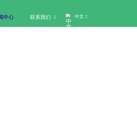
中文
闻中心
联系我们


会暨营销分析会圆满举