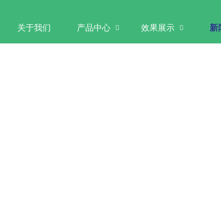
2026/03/09
关于我们
产品中心
效果展示
新


前行——滋育源2026团拜
行