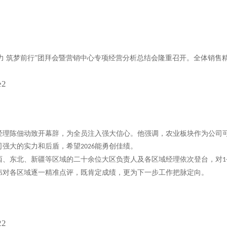
力 筑梦前行”团拜会暨营销中心专项经营分析总结会隆重召开。全体销售
经理陈佃动致开幕辞，为全员注入强大信心。他强调，农业板块作为公司
司强大的实力和后盾，希望
能勇创佳绩。
2026
西、东北、新疆等区域的二十余位大区负责人及各区域经理依次登台，对
1
伟对各区域逐一精准点评，既肯定成绩，更为下一步工作把脉定向。