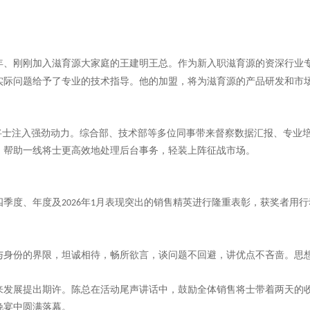
年、刚刚加入滋育源大家庭的王建明王总。作为新入职滋育源的资深行业
实际问题给予了专业的技术指导。他的加盟，将为滋育源的产品研发和市
售将士注入强劲动力。综合部、技术部等多位同事带来督察数据汇报、专业
，帮助一线将士更高效地处理后台事务，轻装上阵征战市场。
四季度、年度及
年
月表现突出的销售精英进行隆重表彰，获奖者用行
2026
1
与身份的界限，坦诚相待，畅所欲言，谈问题不回避，讲优点不吝啬。思
来发展提出期许。陈总在活动尾声讲话中，鼓励全体销售将士带着两天的
晚宴中圆满落幕。