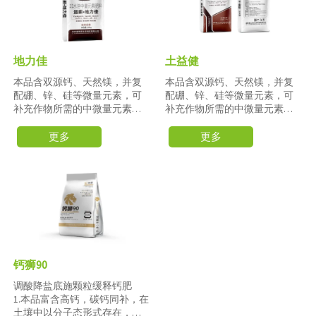
地力佳
土益健
本品含双源钙、天然镁，并复
本品含双源钙、天然镁，并复
配硼、锌、硅等微量元素，可
配硼、锌、硅等微量元素，可
补充作物所需的中微量元素营
补充作物所需的中微量元素营
养。钙元素对土壤酸性物质有
养。钙元素对土壤酸性物质有
一定中和作用，可辅助调节酸
一定中和作用，可辅助调节酸
更多
更多
性土壤pH值（适用于pH<6.5的
性土壤pH值（适用于pH<6.5的
土壤），对土壤酸化引起的养
土壤），对土壤酸化引起的养
分吸收障碍有辅助改善作用。
分吸收障碍有辅助改善作用。
双源钙中非水溶性部分可在土
双源钙中非水溶性部分可在土
壤中逐步释放钙素，有助于延
壤中逐步释放钙素，有助于延
长钙营养供给周期，为作物不
长钙营养供给周期，为作物不
同生长阶段提供钙素补充。
同生长阶段提供钙素补充。
本品对土壤板结有一定改良作
本品对土壤板结有一定改良作
用，可参与土壤团粒结构形成
用，可参与土壤团粒结构形成
钙狮90
过程，辅助提升土壤保水保肥
过程，辅助提升土壤保水保肥
能力。
能力。
调酸降盐底施颗粒缓释钙肥
1.本品富含高钙，碳钙同补，在
土壤中以分子态形式存在，降