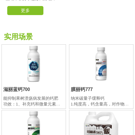
低盐指数，避免发生盐害，对
作物和土壤安全友好。
更多
2. 预防畸形果、脐腐果、裂
果、缩果、苦痘果、干烧心、
拇指印、太阳果、根尖不发育
等生理性病害。
实用场景
3. 能有效提高果实硬度，增加
果实表光，延长采收期和贮存
期，提高单果重，增加产量。
4. 颗粒状，碳能缓释钙，适合
底施，避免生长期的生理性缺
钙症状。
5. 调理土壤，改良土壤酸性，
增加土壤透气性，避免常规离
子态钙肥容易固定并造成土壤
滋丽蓝钙700
膜丽钙777
板结的缺点。
6. 促生侧根和毛细根，提高作
能抑制果树溃疡病发展的钙肥
纳米碳量子缓释钙
物抗盐抗逆能力。高钙底施 碳
功效：1、补充钙和微量元素，
1.纯度高，钙含量高，对作物安
钙同补 调酸降盐
作物健壮，提高产量，提升品
全，可用于飞机飞防；
质，抗病抗逆能力增强；
2.采用悬浮肥生产工艺，不易出
2、富含纳米铜，铜是多种氧化
现分层、沉降、品质改变等问
酶的构成成分，参与植物体内氧
题；
化还原反应和呼吸作用。在植物
3.混配性好，可与强酸弱碱性农