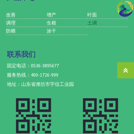
分流失造成的经济损失；
7. 提亮果面，促进果实表面蜡质
层生成，避免工业蜡对人体造成
改善
增产
叶面
的健康隐患；
调理
生根
土调
8. 对于蔬菜类，防空洞果、裂
防晒
涂干
果，提升单果重和果型，对于叶
菜类，提高叶片厚度，使叶片厚
亮绿，提高亩产值；
9. 多年生花卉类生根壮苗，减少
联系我们
病虫害发生率，促进花卉着色及
延长观赏期；
固定电话：0536-3895677
10. 适用于药材类及块根块茎类

提质增产。
服务热线：400-1726-999
地址：山东省潍坊市宇信工业园