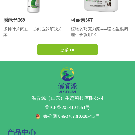
体内还含有铜蛋白(即蓝蛋白)，
药肥料混用，尤其可以和磷酸二
它存在于叶绿体中的质体蓝素
氢钾等肥料混用，不会产生拮
中，影响光合作用。另外铜离子
抗；
膜绿钙369
可丽素567
能使叶绿素保持稳定，也可增强
4.本品微粒一次粒径小于100纳
植株对真菌病害的抵抗力。并且
米，可以直接通过气孔(20微米)
多种叶片问题一步到位的解决方
植物的巧克力浆——暖地生根调
产品富含纳米碳量子缓释钙，预
被吸收，吸收利用率高；
案
理生长就用它
防各种作物的日灼，卷叶、脐腐
5.本品分子态粒径被吸收后，不
※黄叶转绿
1.根据协同吸收机理多元复配配
病、苦痘病、烧心、水心等生理
会固化，可以移动，适合叶面喷
※延长贮存
方，提升地温；
性钙缺乏症状。
施、土壤冲施滴灌；
更多

※预防裂果
2. 生根，促根，连续使用三次，
3、提高果树抗病能力、 改善果
6.本品在植物体内缓慢分解为钙
※预防日灼
解决发根难、根系不发达、侧根
实品质、预防果实裂果、防治果
离子和二氧化碳，属于缓释钙
叶片厚、亮、绿
少、毛细根少等一系列根部问
树病虫害；
肥，持续释放钙源；二氧化碳直
题；
4、促进植物细胞壁的形成和稳
接被作物光合作用利用，补钙同
3. 果树区月子肥，不仅滋育树
定性、促进根系生长和伸长、促
时也补充碳元素，更加适合温室
势，防止来年果实裂果、水心、
进早熟和改善果实品质；
大棚作物，使作物更加健壮。应
苦痘等一系列问题，还可以防止
5、着色好,提高果实硬度，增加
需补钙，防裂果、防空洞果、防
果树“大小年”等；
果实表光，延长货架期或贮存
脐腐、增产提质增收、延长贮藏
滋育源（山东）生态科技有限公司
4. 可以喷涂树干，对于南方作物
期。
期
树干青苔问题有控制效果；
鲁ICP备2024104951号
5. 提高单果重及果实含糖量，不
仅可以提高座果率还可以促进果
鲁公网安备37078102002483号
实提前转色成熟，提升产量；
6. 提高果实表皮硬度，延长贮藏
产品中心
期，避免运输途中及货架期的水