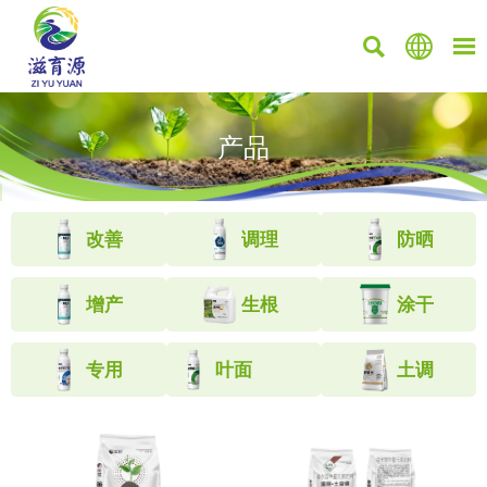



产品
改善
调理
防晒
增产
生根
涂干
专用
叶面
土调