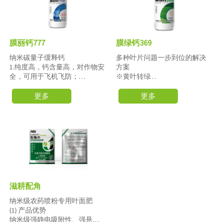
膜丽钙777
膜绿钙369
纳米碳量子缓释钙
多种叶片问题一步到位的解决
1.纯度高，钙含量高，对作物安
方案
全，可用于飞机飞防；
※黄叶转绿
2.采用悬浮肥生产工艺，不易出
※延长贮存
现分层、沉降、品质改变等问
※预防裂果
更多
更多
题；
※预防日灼
3.混配性好，可与强酸弱碱性农
叶片厚、亮、绿
药肥料混用，尤其可以和磷酸
二氢钾等肥料混用，不会产生
拮抗；
4.本品微粒一次粒径小于100纳
米，可以直接通过气孔(20微米)
被吸收，吸收利用率高；
5.本品分子态粒径被吸收后，不
滋耕配角
会固化，可以移动，适合叶面
喷施、土壤冲施滴灌；
纳米级农药喷粉专用叶面肥
6.本品在植物体内缓慢分解为钙
(1) 产品优势
离子和二氧化碳，属于缓释钙
纳米级强静电吸附性、强悬浮