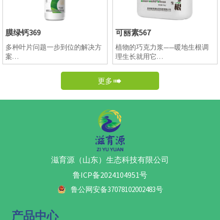
体内还含有铜蛋白(即蓝蛋白)，
药肥料混用，尤其可以和磷酸二
它存在于叶绿体中的质体蓝素
氢钾等肥料混用，不会产生拮
中，影响光合作用。另外铜离子
抗；
膜绿钙369
可丽素567
能使叶绿素保持稳定，也可增强
4.本品微粒一次粒径小于100纳
植株对真菌病害的抵抗力。并且
米，可以直接通过气孔(20微米)
多种叶片问题一步到位的解决方
植物的巧克力浆——暖地生根调
产品富含纳米碳量子缓释钙，预
被吸收，吸收利用率高；
案
理生长就用它
防各种作物的日灼，卷叶、脐腐
5.本品分子态粒径被吸收后，不
※黄叶转绿
1.根据协同吸收机理多元复配配
病、苦痘病、烧心、水心等生理
会固化，可以移动，适合叶面喷
※延长贮存
方，提升地温；
性钙缺乏症状。
施、土壤冲施滴灌；
更多

※预防裂果
2. 生根，促根，连续使用三次，
3、提高果树抗病能力、 改善果
6.本品在植物体内缓慢分解为钙
※预防日灼
解决发根难、根系不发达、侧根
实品质、预防果实裂果、防治果
离子和二氧化碳，属于缓释钙
叶片厚、亮、绿
少、毛细根少等一系列根部问
树病虫害；
肥，持续释放钙源；二氧化碳直
题；
4、促进植物细胞壁的形成和稳
接被作物光合作用利用，补钙同
3. 果树区月子肥，不仅滋育树
定性、促进根系生长和伸长、促
时也补充碳元素，更加适合温室
势，防止来年果实裂果、水心、
进早熟和改善果实品质；
大棚作物，使作物更加健壮。应
苦痘等一系列问题，还可以防止
5、着色好,提高果实硬度，增加
需补钙，防裂果、防空洞果、防
果树“大小年”等；
果实表光，延长货架期或贮存
脐腐、增产提质增收、延长贮藏
滋育源（山东）生态科技有限公司
4. 可以喷涂树干，对于南方作物
期。
期
树干青苔问题有控制效果；
鲁ICP备2024104951号
5. 提高单果重及果实含糖量，不
仅可以提高座果率还可以促进果
鲁公网安备37078102002483号
实提前转色成熟，提升产量；
6. 提高果实表皮硬度，延长贮藏
产品中心
期，避免运输途中及货架期的水