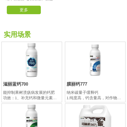
肥，持续释放钙源；二氧化碳
性；高钙含量同时多种纳米级
直接被作物光合作用利用，补
营养复配，添加多重功效型氨
更多
钙同时也补充碳元素，更加适
基酸成分，营养全面，一肥多
合温室大棚作物，使作物更加
效；可以跟可湿性粉剂农药混
健壮。应需补钙，防裂果、防
配做喷粉施药，省时高效，解
空洞果、防脐腐、增产提质增
决农药喷粉领域配施叶面肥难
实用场景
收、延长贮藏期
选择的问题； 特别添加我公司
专利成分α-角质素，使用后快
速增加叶片角质层厚度，大大
减轻病虫害发生概率；
(2) 产品功能
快速锁定病斑 绿叶厚叶亮叶 膨
大果实 增加产量 提高甜度 病叶
转健 弱苗变壮
滋丽蓝钙700
膜丽钙777
能抑制果树溃疡病发展的钙肥
纳米碳量子缓释钙
功效：1、补充钙和微量元素，
1.纯度高，钙含量高，对作物安
作物健壮，提高产量，提升品
全，可用于飞机飞防；
质，抗病抗逆能力增强；
2.采用悬浮肥生产工艺，不易出
2、富含纳米铜，铜是多种氧化
现分层、沉降、品质改变等问
酶的构成成分，参与植物体内氧
题；
化还原反应和呼吸作用。在植物
3.混配性好，可与强酸弱碱性农