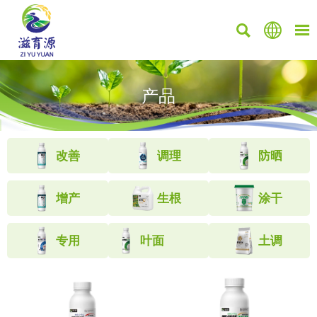



产品
改善
调理
防晒
增产
生根
涂干
专用
叶面
土调