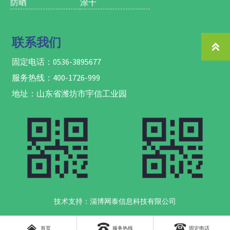
防晒
涂干
果；
钙，预防各种作物
5. 提高单果重及果
的日灼，卷叶、脐
实含糖量，不仅可
腐病、苦痘病、烧
以提高座果率还可
心、水心等生理性
联系我们

以促进果实提前转
钙缺乏症状。
色成熟，提升产
3、提高果树抗病能
固定电话：0536-3895677
量；
力、 改善果实品
6. 提高果实表皮硬
质、预防果实裂
服务热线：400-1726-999
度，延长贮藏期，
果、防治果树病虫
地址：山东省潍坊市宇信工业园
避免运输途中及货
害；
架期的水分流失造
4、促进植物细胞壁
成的经济损失；
的形成和稳定性、
7. 提亮果面，促进
促进根系生长和伸
果实表面蜡质层生
长、促进早熟和改
成，避免工业蜡对
善果实品质；
人体造成的健康隐
5、着色好,提高果
患；
实硬度，增加果实
8. 对于蔬菜类，防
表光，延长货架期
空洞果、裂果，提
或贮存期。
升单果重和果型，
技术支持：淄博网泰信息科技有限公司
对于叶菜类，提高
叶片厚度，使叶片
厚亮绿，提高亩产



首页
服务热线
固定电话