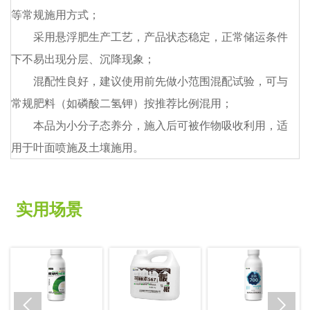
等常规施用方式；
可参与根系细胞壁构成，对根系分生组织活性有一定促进
菜；花生；糖料作物；麻类作物；茄果类蔬菜；瓜菜类蔬
童触及不到之处；
As≤10mg/kg
具体施肥用量可根据当地施肥习惯及作物生长情况酌
作用，有助于新根与须根发生，辅助维持根系韧性，扩大
菜；根类蔬菜；薯芋类蔬菜；白菜类蔬菜；甘蓝类蔬菜；
情调整
采用悬浮肥生产工艺，产品状态稳定，正常储运条件
cd≤10mg/kg
2.长时间储存后可能会出现可逆凝聚现象，这属于悬浮
下不易出现分层、沉降现象；
根系与土壤的接触面，为植株地下部生长提供营养支持。
绿叶菜类蔬菜；豆类蔬菜；葱姜蒜类蔬菜；多年生蔬菜；
肥料特有的正常现象，振荡摇匀后立即恢复均匀状态；
Pb≤50mg/kg
水生蔬菜；柑果；瓜果；浆果；核果；仁果；坚果；热带
混配性良好，建议使用前先做小范围混配试验，可与
钙铜协同，参与多种生理代谢：铜元素参与植株多种
Cr≤50mg/kg
3.本品为高浓度液体肥料，必须二次稀释后使用，避免
常规肥料（如磷酸二氢钾）按推荐比例混用；
酶促反应与代谢过程，与钙素共同作用于根系相关生理活
水果；观花花卉；观叶花卉；观果花卉；观茎花卉；观芽
与根系直接接触，幼苗期减半用量；
Ti≤2.5mg/kg
动，辅助维持根系正常生长状态，为植株地上部养分输送
花卉；木本中药材；草本中药材；喜阴中药材；茶叶；烟
本品为小分子态养分，施入后可被作物吸收利用，适
4.避免在高温或烈日下喷施，清晨或傍晚为宜，避免人
用于叶面喷施及土壤施用。
提供基础条件。
草；其他嗜好作物；园林绿化。
畜接触。
调节土壤，改善根际环境：钙素对土壤酸碱度有一定
保质期：36个月（未开封，0-35℃避光保存） 生产日
调节作用，可参与土壤理化性状的改善过程，有利于优化
期与批号：见喷码
实用场景
根际微环境，为根系生长及养分吸收创造适宜条件。

