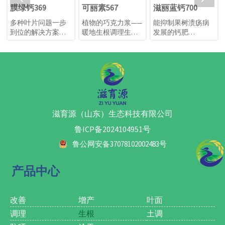
膜绿钙369
可丽素567
滋丽蓝钙700
多种叶片问题一步
植物的巧克力浆——
能抑制果树溃疡病
到位的解决方案
暖地生根调理生长
发展的钙肥
※黄叶转绿
就用它
功效：1、补充钙和
※延长贮存
1.根据协同吸收机理
微量元素，作物健
※预防裂果
多元复配配方，提
壮，提高产量，提
※预防日灼
升地温；
升品质，抗病抗逆
叶片厚、亮、绿
2. 生根，促根，连
能力增强；
续使用三次，解决
2、富含纳米铜，铜
发根难、根系不发
是多种氧化酶的构
达、侧根少、毛细
成成分，参与植物
滋育源（山东）生态科技有限公司
根少等一系列根部
体内氧化还原反应
问题；
和呼吸作用。在植
鲁ICP备2024104951号
3. 果树区月子肥，
物体内还含有铜蛋
鲁公网安备37078102002483号
不仅滋育树势，防
白(即蓝蛋白)，它存
止来年果实裂果、
在于叶绿体中的质
水心、苦痘等一系
体蓝素中，影响光
产品中心
列问题，还可以防
合作用。另外铜离
止果树“大小年”
子能使叶绿素保持
等；
稳定，也可增强植
改善
增产
叶面
4. 可以喷涂树干，
株对真菌病害的抵
调理
生根
土调
对于南方作物树干
抗力。并且产品富
青苔问题有控制效
含纳米碳量子缓释