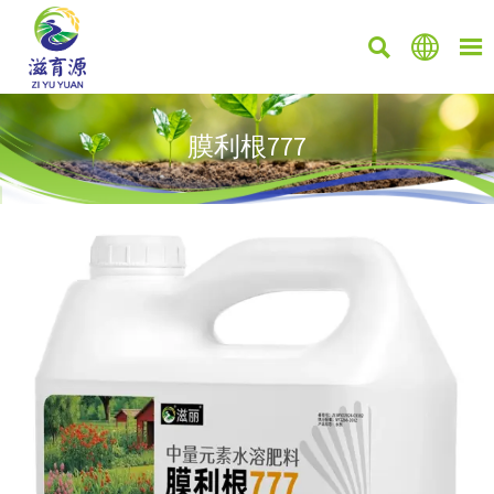



膜利根777