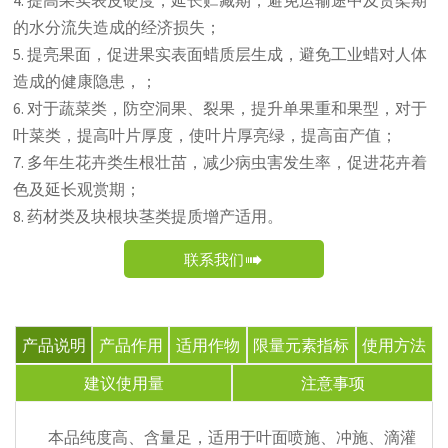
4. 提高果实表皮硬度，延长贮藏期，避免运输途中及货架期
的水分流失造成的经济损失；
5. 提亮果面，促进果实表面蜡质层生成，避免工业蜡对人体
造成的健康隐患，；
6. 对于蔬菜类，防空洞果、裂果，提升单果重和果型，对于
叶菜类，提高叶片厚度，使叶片厚亮绿，提高亩产值；
7. 多年生花卉类生根壮苗，减少病虫害发生率，促进花卉着
色及延长观赏期；
8. 药材类及块根块茎类提质增产适用。
联系我们

产品说明
产品作用
适用作物
限量元素指标
使用方法
建议使用量
注意事项
本品纯度高、含量足，适用于叶面喷施、冲施、滴灌
补充钙素，辅助根系生长：本品含钙量较高，钙元素
水稻；小麦；玉米；谷物；薯类作物；豆类作物；油
Hg≤5mg/kg
本品必须二次稀释，建议连续使用，间隔10-15天。
冲施或滴灌：1-3升/亩
1.本品应存放于阴凉干燥避光处，防冻、防晒，置于儿